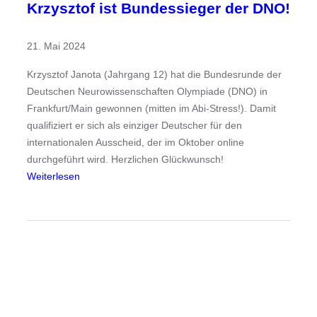
Krzysztof ist Bundessieger der DNO!
21. Mai 2024
Krzysztof Janota (Jahrgang 12) hat die Bundesrunde der
Deutschen Neurowissenschaften Olympiade (DNO) in
Frankfurt/Main gewonnen (mitten im Abi-Stress!). Damit
qualifiziert er sich als einziger Deutscher für den
internationalen Ausscheid, der im Oktober online
durchgeführt wird. Herzlichen Glückwunsch!
:
Weiterlesen
K
r
z
y
s
z
t
o