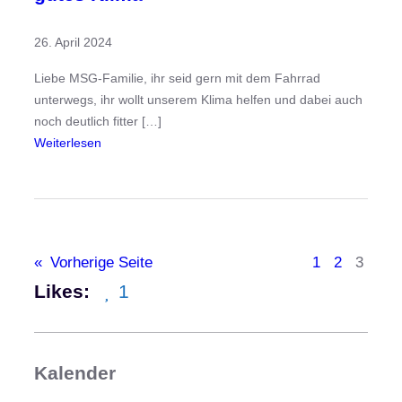
D
26. April 2024
N
O
Liebe MSG-Familie, ihr seid gern mit dem Fahrrad
!
unterwegs, ihr wollt unserem Klima helfen und dabei auch
noch deutlich fitter […]
:
Weiterlesen
S
t
a
d
t
«
Vorherige Seite
1
2
3
r
Likes:
1
a
d
e
l
Kalender
n
2