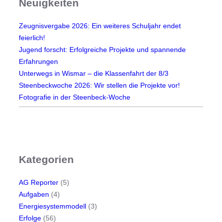
Neuigkeiten
t
e
Zeugnisvergabe 2026: Ein weiteres Schuljahr endet
s
feierlich!
K
Jugend forscht: Erfolgreiche Projekte und spannende
l
Erfahrungen
i
Unterwegs in Wismar – die Klassenfahrt der 8/3
m
Steenbeckwoche 2026: Wir stellen die Projekte vor!
a
Fotografie in der Steenbeck-Woche
Kategorien
AG Reporter
(5)
Aufgaben
(4)
Energiesystemmodell
(3)
Erfolge
(56)