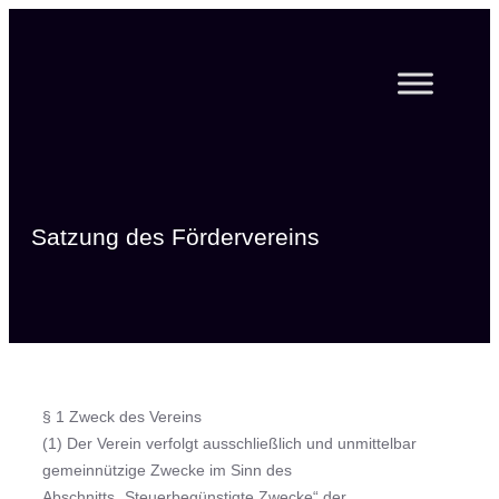
Zum
Inhalt
springen
Satzung des Fördervereins
§ 1 Zweck des Vereins
(1) Der Verein verfolgt ausschließlich und unmittelbar
gemeinnützige Zwecke im Sinn des
Abschnitts „Steuerbegünstigte Zwecke“ der