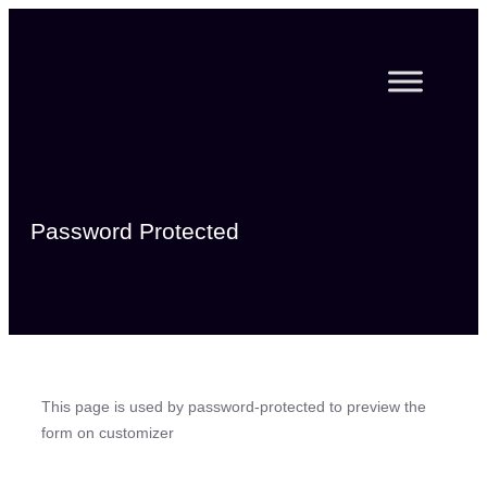
Zum
Inhalt
springen
Password Protected
This page is used by password-protected to preview the
form on customizer