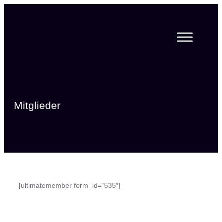
Zum
Inhalt
springen
Mitglieder
[ultimatemember form_id=“535″]