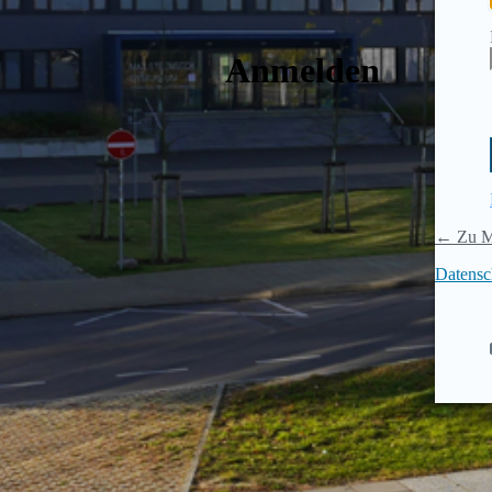
Anmelden
← Zu M
Datensc