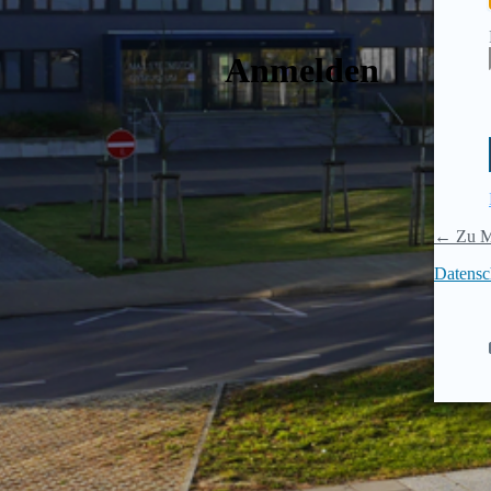
Anmelden
← Zu M
Datensc