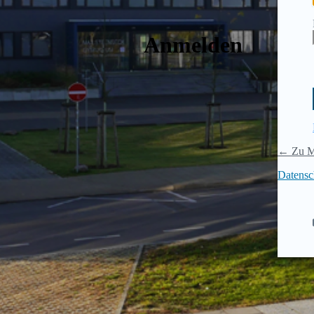
Anmelden
← Zu M
Datensc