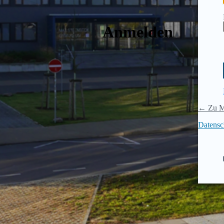
Anmelden
← Zu M
Datensc