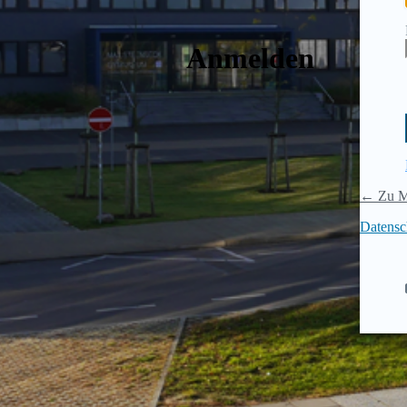
Anmelden
← Zu M
Datensc